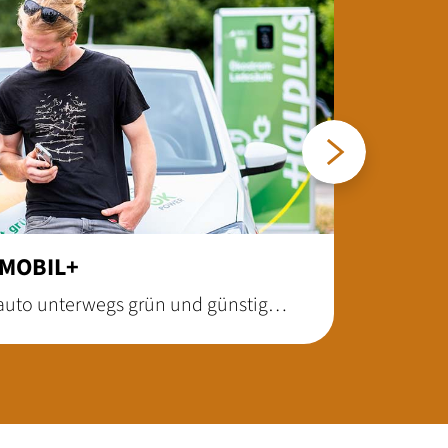
Weiter
 MOBIL+
oauto unterwegs grün und günstig
OBIL+. Mithilfe eines
en Sie ganz bequem eine EVH-
 und Ihren Verbrauch einsehen. Noch
 Auto mit der „charge it easy“-App.