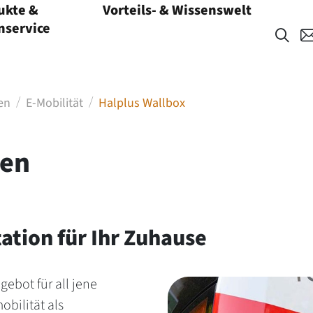
ukte &
Vorteils- & Wissenswelt
Menü öffnen
service
en
E-Mobilität
Halplus Wallbox
den
tation für Ihr Zuhause
ebot für all jene
bilität als