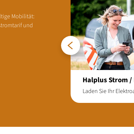
ige Mobilität:
stromtarif und
Zurück
Halplus Strom /
Laden Sie Ihr Elektr
mit Halplus Strom / M
Kundenportals könn
Ladekarte bestellen
smarten laden Sie Ihr