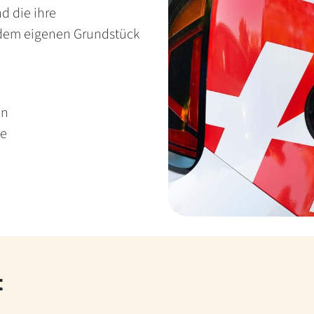
d die ihre
f dem eigenen Grundstück
en
he
t