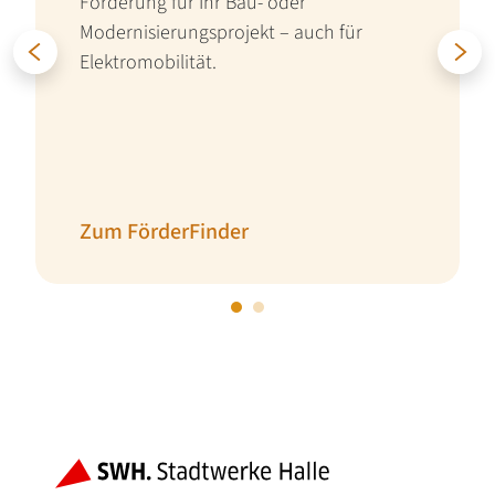
Förderung für Ihr Bau- oder
Modernisierungsprojekt – auch für
Elektromobilität.
Zurück
W
Zum FörderFinder
Fußbereich der Seite
Bereiche der