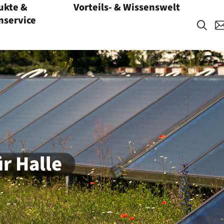
ukte &
Vorteils- & Wissenswelt
Menü öffnen
service
r Halle